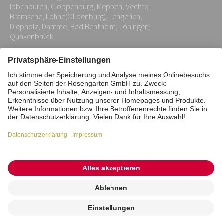
*
Ibbenbüren, Cloppenburg, Meppen, Vechta,
Bramsche, Lohne(OLdenburg), Lengerich,
Diepholz, Damme, Bad Bentheim, Löningen,
Quakenbrück
Impressum
Datenschutz
Stiftung
Interne Meldestelle
Zahlungsmittel
Vertrag widerrufen
Barrierefreiheitserklärung
Cookie/Tracking-Einstellungen
© 2026 ROSENGARTEN-Tierbestattung
Kremierung