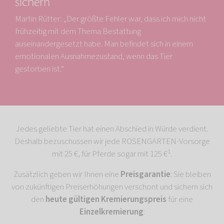
sichern
Martin Rütter: „Der größte Fehler war, dass ich mich nicht
frühzeitig mit dem Thema Bestattung
auseinandergesetzt habe. Man befindet sich in einem
emotionalen Ausnahmezustand, wenn das Tier
gestorben ist.“
Jedes geliebte Tier hat einen Abschied in Würde verdient.
Deshalb bezuschussen wir jede ROSENGARTEN-Vorsorge
1
mit 25 €, für Pferde sogar mit 125 €
.
Zusätzlich geben wir Ihnen eine
Preisgarantie
: Sie bleiben
von zukünftigen Preiserhöhungen verschont und sichern sich
den
heute gültigen Kremierungspreis
für eine
Einzelkremierung
: