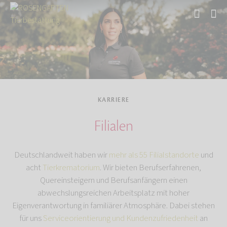
Start
KARRIERE
Filialen
Deutschlandweit haben wir
mehr als 55 Filialstandorte
und
acht
Tierkrematorium
. Wir bieten Berufserfahrenen,
Quereinsteigern und Berufsanfängern einen
abwechslungsreichen Arbeitsplatz mit hoher
Eigenverantwortung in familiärer Atmosphäre. Dabei stehen
für uns
Serviceorientierung und Kundenzufriedenheit
an