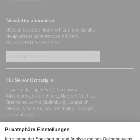
Newsletter abonnieren
Bleiben Sie stets informiert. Erfahren Sie alle
Neuigkeiten und Angebote mit dem
ROSENGARTEN-Newsletter.
Ihre
E-
Mail-
Für Sie vor Ort tätig in
Adresse:
Osnabrück, Lingen(Ems), Nordhorn,
*
Ibbenbüren, Cloppenburg, Meppen, Vechta,
Bramsche, Lohne(OLdenburg), Lengerich,
Diepholz, Damme, Bad Bentheim, Löningen,
Quakenbrück
Impressum
Datenschutz
Stiftung