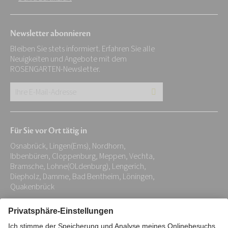
Newsletter abonnieren
Bleiben Sie stets informiert. Erfahren Sie alle
Neuigkeiten und Angebote mit dem
ROSENGARTEN-Newsletter.
Ihre
E-
Mail-
Für Sie vor Ort tätig in
Adresse:
Osnabrück, Lingen(Ems), Nordhorn,
*
Ibbenbüren, Cloppenburg, Meppen, Vechta,
Bramsche, Lohne(OLdenburg), Lengerich,
Diepholz, Damme, Bad Bentheim, Löningen,
Quakenbrück
Impressum
Datenschutz
Stiftung