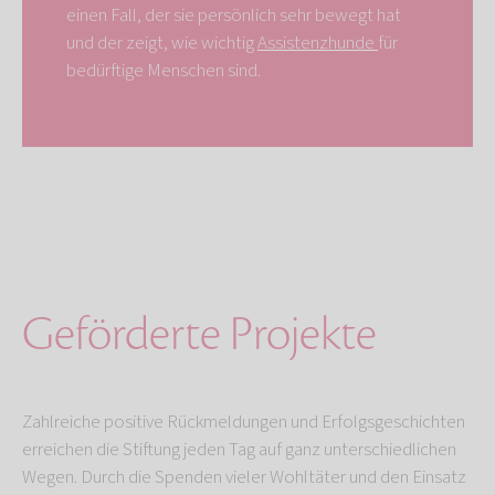
einen Fall, der sie persönlich sehr bewegt hat
und der zeigt, wie wichtig
Assistenzhunde
für
bedürftige Menschen sind.
Geförderte Projekte
Zahlreiche positive Rückmeldungen und Erfolgsgeschichten
erreichen die Stiftung jeden Tag auf ganz unterschiedlichen
Wegen. Durch die Spenden vieler Wohltäter und den Einsatz