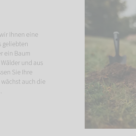
wir Ihnen eine
s geliebten
er ein Baum
 Wälder und aus
ssen Sie Ihre
 wächst auch die
.