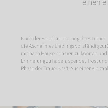
einen e
Nach der Einzelkremierung ihres treuen 
gestalteten Tierurnen und Schmuckstü
die Asche Ihres Lieblings vollständig zu
persönliches Andenken wä
mit nach Hause nehmen zu können und 
Gemeinschaftskremierung wird die Asche Ihre
Erinnerung zu haben, spendet Trost und 
Phase der Trauer Kraft. Aus einer Vielzahl