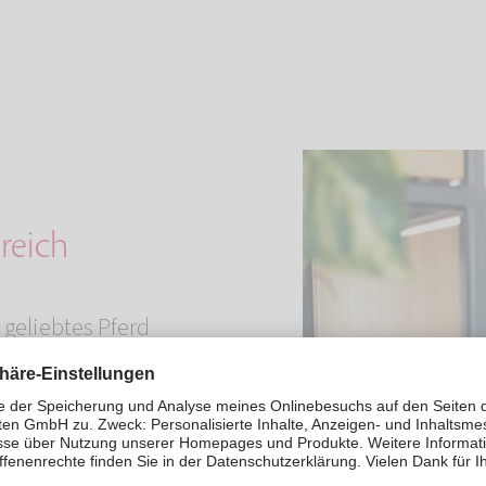
reich
r geliebtes Pferd
reien verbracht.
 im Freien
hlsten gefühlt
tterbeständig