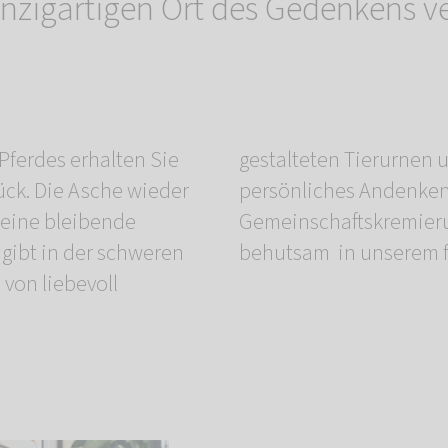
inzigartigen Ort des Gedenkens ve
Pferdes erhalten Sie
cken können Sie Ihr
rück. Die Asche wieder
hlen. Nach der
eine bleibende
s Pferdes von uns
gibt in der schweren
behutsam in unserem fr
 von liebevoll