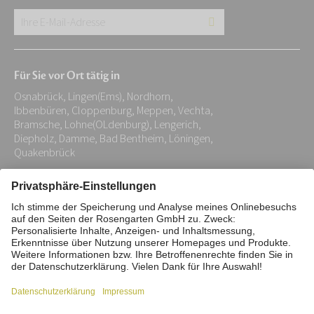
Ihre
E-
Mail-
Für Sie vor Ort tätig in
Adresse:
Osnabrück, Lingen(Ems), Nordhorn,
*
Ibbenbüren, Cloppenburg, Meppen, Vechta,
Bramsche, Lohne(OLdenburg), Lengerich,
Diepholz, Damme, Bad Bentheim, Löningen,
Quakenbrück
Impressum
Datenschutz
Stiftung
Interne Meldestelle
Zahlungsmittel
Vertrag widerrufen
Barrierefreiheitserklärung
Cookie/Tracking-Einstellungen