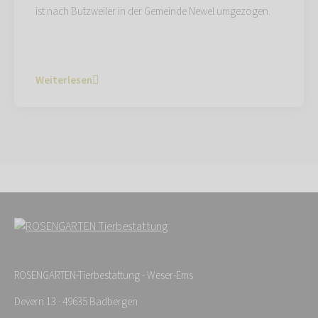
ist nach Butzweiler in der Gemeinde Newel umgezogen.
Weiterlesen
ROSENGARTEN-Tierbestattung - Weser-Ems
Devern 13 · 49635 Badbergen