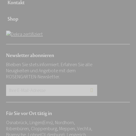
Kontakt
Shop
Newsletter abonnieren
Bleiben Sie stets informiert. Erfahren Sie alle
Neuigkeiten und Angebote mit dem
ROSENGARTEN-Newsletter.
Ihre
E-
Mail-
Für Sie vor Ort tätig in
Adresse:
Osnabrück, Lingen(Ems), Nordhorn,
*
Ibbenbüren, Cloppenburg, Meppen, Vechta,
Bramsche, Lohne(OLdenburg), Lengerich,