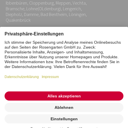
*
Ibbenbüren, Cloppenburg, Meppen, Vechta,
Bramsche, Lohne(OLdenburg), Lengerich,
Diepholz, Damme, Bad Bentheim, Löningen,
Quakenbrück
Impressum
Datenschutz
Stiftung
Interne Meldestelle
Zahlungsmittel
Vertrag widerrufen
Barrierefreiheitserklärung
Cookie/Tracking-Einstellungen
© 2026 ROSENGARTEN-Tierbestattung
Kremierung