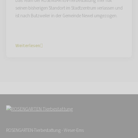
Das Team der ROSENGARTEN-Tierbestattung Trier hat
seinen bisherigen Standort im Stadtzentrum verlassen und
ist nach Butzweiler in der Gemeinde Newel umgezogen.
Weiterlesen
ROSENGARTEN-Tierbestattung - Weser-Ems