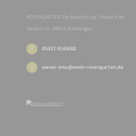
ROSENGARTEN-Tierbestattung - Weser-Ems
Devern 13 · 49635 Badbergen
05433 9145668
weser-ems@mein-rosengarten.de