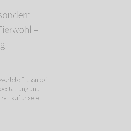
 sondern
Tierwohl –
g.
wortete Fressnapf
rbestattung und
zeit auf unseren