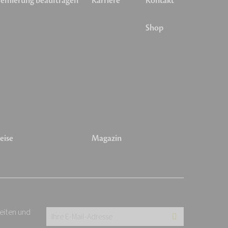
emierung beauftragen
Karriere
Kontakt
Shop
eise
Magazin
keiten und
Ihre