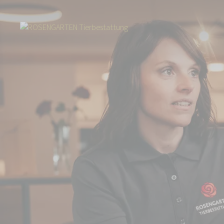
Start
Über uns
Aktuelles
Fressnapf klärt zum Thema Tierbestattun