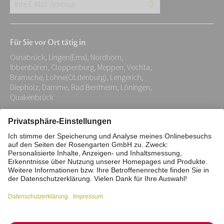
Ihre
E-
Mail-
Für Sie vor Ort tätig in
Adresse:
Osnabrück, Lingen(Ems), Nordhorn,
*
Ibbenbüren, Cloppenburg, Meppen, Vechta,
Bramsche, Lohne(OLdenburg), Lengerich,
Diepholz, Damme, Bad Bentheim, Löningen,
Quakenbrück
Impressum
Datenschutz
Stiftung
Interne Meldestelle
Zahlungsmittel
Vertrag widerrufen
Barrierefreiheitserklärung
Cookie/Tracking-Einstellungen