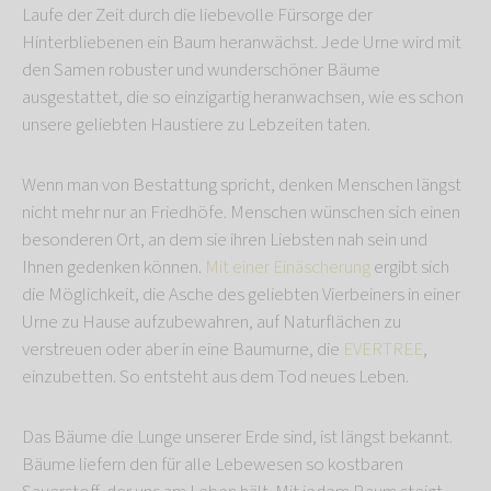
Laufe der Zeit durch die liebevolle Fürsorge der
Hinterbliebenen ein Baum heranwächst. Jede Urne wird mit
den Samen robuster und wunderschöner Bäume
ausgestattet, die so einzigartig heranwachsen, wie es schon
unsere geliebten Haustiere zu Lebzeiten taten.
Wenn man von Bestattung spricht, denken Menschen längst
nicht mehr nur an Friedhöfe. Menschen wünschen sich einen
besonderen Ort, an dem sie ihren Liebsten nah sein und
Ihnen gedenken können.
Mit einer Einäscherung
ergibt sich
die Möglichkeit, die Asche des geliebten Vierbeiners in einer
Urne zu Hause aufzubewahren, auf Naturflächen zu
verstreuen oder aber in eine Baumurne, die
EVERTREE
,
einzubetten. So entsteht aus dem Tod neues Leben.
Das Bäume die Lunge unserer Erde sind, ist längst bekannt.
Bäume liefern den für alle Lebewesen so kostbaren