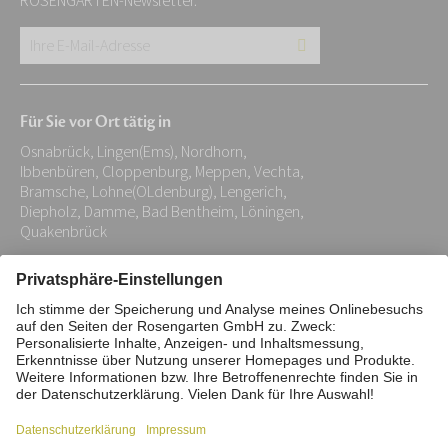
ROSENGARTEN-Newsletter.
Ihre
E-
Mail-
Für Sie vor Ort tätig in
Adresse:
Osnabrück, Lingen(Ems), Nordhorn,
*
Ibbenbüren, Cloppenburg, Meppen, Vechta,
Bramsche, Lohne(OLdenburg), Lengerich,
Diepholz, Damme, Bad Bentheim, Löningen,
Quakenbrück
Impressum
Datenschutz
Stiftung
Interne Meldestelle
Zahlungsmittel
Vertrag widerrufen
Barrierefreiheitserklärung
Cookie/Tracking-Einstellungen