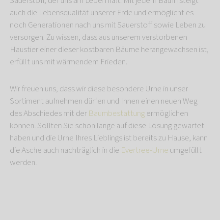
Sauerstoff, der uns am Leben hält. Mit jedem Baum steigt
auch die Lebensqualität unserer Erde und ermöglicht es
noch Generationen nach uns mit Sauerstoff sowie Leben zu
versorgen. Zu wissen, dass aus unserem verstorbenen
Haustier einer dieser kostbaren Bäume herangewachsen ist,
erfüllt uns mit wärmendem Frieden.
Wir freuen uns, dass wir diese besondere Urne in unser
Sortiment aufnehmen dürfen und Ihnen einen neuen Weg
des Abschiedes mit der
Baumbestattung
ermöglichen
können. Sollten Sie schon lange auf diese Lösung gewartet
haben und die Urne Ihres Lieblings ist bereits zu Hause, kann
die Asche auch nachträglich in die
Evertree-Urne
umgefüllt
werden.