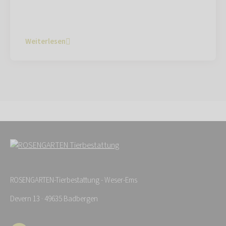
Weiterlesen
ROSENGARTEN-Tierbestattung - Weser-Ems
Devern 13 · 49635 Badbergen